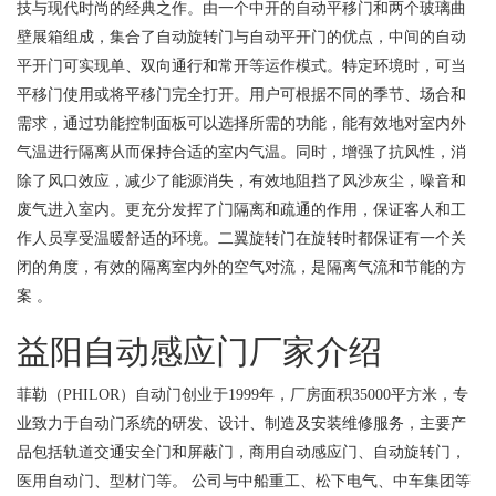
技与现代时尚的经典之作。由一个中开的自动平移门和两个玻璃曲
壁展箱组成，集合了自动旋转门与自动平开门的优点，中间的自动
平开门可实现单、双向通行和常开等运作模式。特定环境时，可当
平移门使用或将平移门完全打开。用户可根据不同的季节、场合和
需求，通过功能控制面板可以选择所需的功能，能有效地对室内外
气温进行隔离从而保持合适的室内气温。同时，增强了抗风性，消
除了风口效应，减少了能源消失，有效地阻挡了风沙灰尘，噪音和
废气进入室内。更充分发挥了门隔离和疏通的作用，保证客人和工
作人员享受温暖舒适的环境。二翼旋转门在旋转时都保证有一个关
闭的角度，有效的隔离室内外的空气对流，是隔离气流和节能的方
案 。
益阳自动感应门厂家介绍
菲勒（PHILOR）自动门创业于1999年，厂房面积35000平方米，专
业致力于自动门系统的研发、设计、制造及安装维修服务，主要产
品包括轨道交通安全门和屏蔽门，商用自动感应门、自动旋转门，
医用自动门、型材门等。 公司与中船重工、松下电气、中车集团等