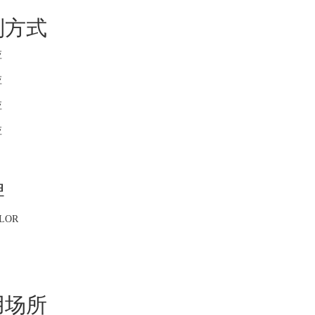
制方式
应
应
应
应
牌
LOR
用场所