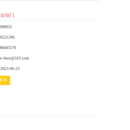
移自动门
098832
6521296
86605576
or-door@163.com
023-06-23
咨询