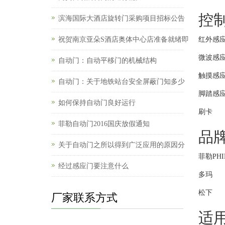
控
滨海国际大酒店旋转门采购项目招标公告
祝贺南京亚朵S酒店奥体中心店准备就绪即
红外感
微波感
自动门：自动平移门的机械结构
触摸感
自动门：关于地铁站台安全屏蔽门知多少
脚踏感
如何保持自动门良好运行
刷卡
菲勒自动门2016国庆放假通知
品
关于自动门之所以得到广泛应用的原因分
菲勒PHI
经过感应门要注意什么
多玛
松下
厂家联系方式
适